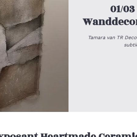
01/03
Wanddecor
Tamara van TR Deco
subti
xposant Heartmade Cerami