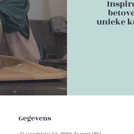
Inspir
betov
unieke k
Gegevens