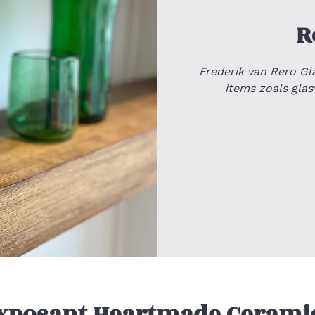
R
Frederik van Rero G
items zoals glasw
xposant Heartmade Cerami