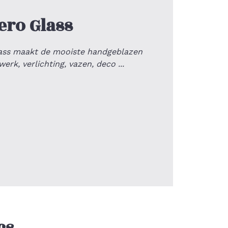
ero Glass
lass maakt de mooiste handgeblazen
erk, verlichting, vazen, deco ...
cs