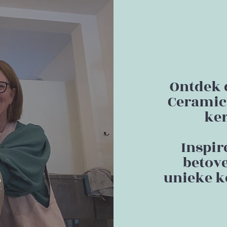
Ontdek 
Ceramics
ker
Inspir
betov
unieke k