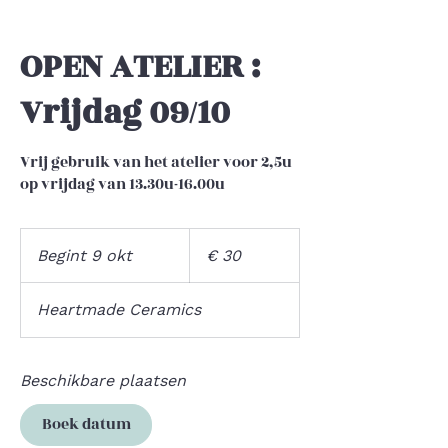
OPEN ATELIER :
Vrijdag 09/10
Vrij gebruik van het atelier voor 2,5u
op vrijdag van 13.30u-16.00u
30
euro
Begint 9 okt
B
€ 30
e
g
Heartmade Ceramics
i
n
t
Beschikbare plaatsen
9
o
Boek datum
k