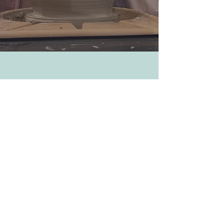
Ontdek de magie van
Heartmade Ceramics, waar
we de liefde voor keramiek
graag delen.
Inspirerende workshops,
een betoverende
conceptstore en unieke
keramiekcreaties op maat.
Contacteer ons